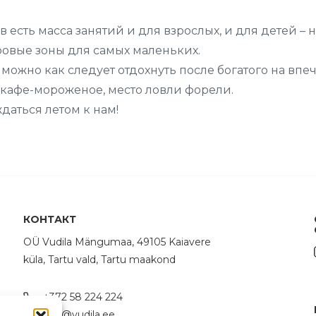
 есть масса занятий и для взрослых, и для детей –
ровые зоны для самых маленьких.
можно как следует отдохнуть после богатого на впе
, кафе-мороженое, место ловли форели.
даться летом к нам!
КОНТАКТ
OÜ Vudila Mängumaa, 49105 Kaiavere
küla, Tartu vald, Tartu maakond
+372 58 224 224
info@vudila.ee