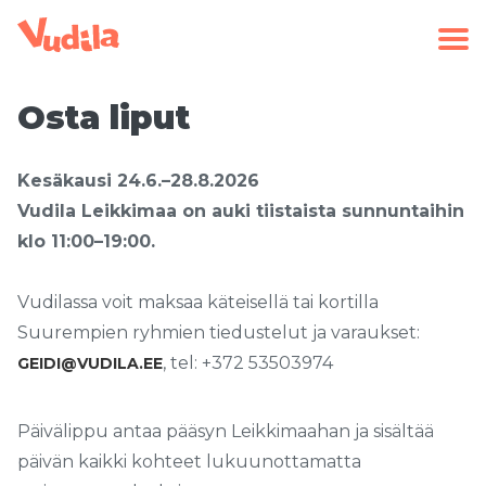
Osta liput
Kesäkausi 24.6.–28.8.2026
Vudila Leikkimaa on auki tiistaista sunnuntaihin
klo 11:00–19:00.
Vudilassa voit maksaa käteisellä tai kortilla
Suurempien ryhmien tiedustelut ja varaukset:
, tel: +372 53503974
GEIDI@VUDILA.EE
Päivälippu antaa pääsyn Leikkimaahan ja sisältää
päivän kaikki kohteet lukuunottamatta