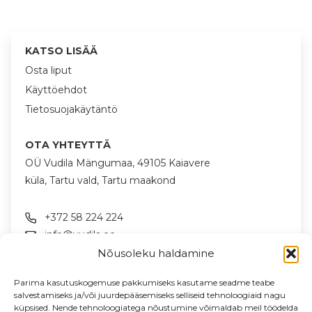
KATSO LISÄÄ
Osta liput
Käyttöehdot
Tietosuojakäytäntö
OTA YHTEYTTÄ
OÜ Vudila Mängumaa, 49105 Kaiavere
küla, Tartu vald, Tartu maakond
+372 58 224 224
info@vudila.ee
Nõusoleku haldamine
LÖYDÄT MEIDÄT
Parima kasutuskogemuse pakkumiseks kasutame seadme teabe
salvestamiseks ja/või juurdepääsemiseks selliseid tehnoloogiaid nagu
küpsised. Nende tehnoloogiatega nõustumine võimaldab meil töödelda