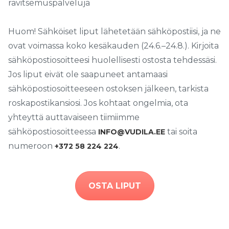
ravitsemuspalveluja
Huom! Sähköiset liput lähetetään sähköpostiisi, ja ne
ovat voimassa koko kesäkauden (24.6.–24.8.). Kirjoita
sähköpostiosoitteesi huolellisesti ostosta tehdessäsi.
Jos liput eivät ole saapuneet antamaasi
sähköpostiosoitteeseen ostoksen jälkeen, tarkista
roskapostikansiosi. Jos kohtaat ongelmia, ota
yhteyttä auttavaiseen tiimiimme
sähköpostiosoitteessa
tai soita
INFO@VUDILA.EE
numeroon
.
+372 58 224 224
OSTA LIPUT