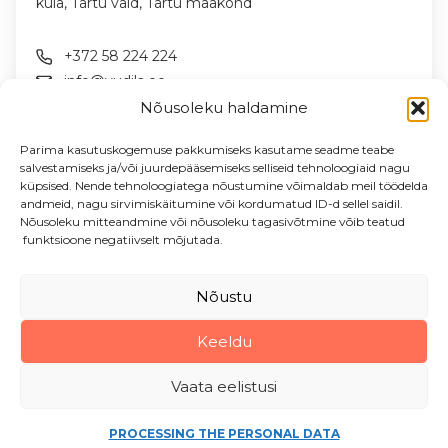
küla, Tartu vald, Tartu maakond
+372 58 224 224
info@vudila.ee
Nõusoleku haldamine
FOLLOW US ON SOCIAL MEDIA
Parima kasutuskogemuse pakkumiseks kasutame seadme teabe
salvestamiseks ja/või juurdepääsemiseks selliseid tehnoloogiaid nagu
küpsised. Nende tehnoloogiatega nõustumine võimaldab meil töödelda
andmeid, nagu sirvimiskäitumine või kordumatud ID-d sellel saidil.
NEWSLETTER
Nõusoleku mitteandmine või nõusoleku tagasivõtmine võib teatud
News & offers in your email
funktsioone negatiivselt mõjutada.
Enter your email address
Nõustu
Keeldu
Vudila Mängumaa OÜ, 2026
Vaata eelistusi
PROCESSING THE PERSONAL DATA