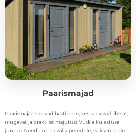
Paarismajad
Paarismajad sobivad hästi neile, kes soovivad lihtsat,
mugavat ja praktilist majutust Vudila külastuse
juurde. Need on hea valik peredele, väiksematele