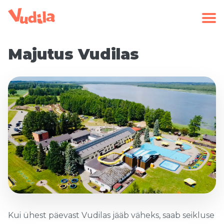
Majutus Vudilas
Kui ühest päevast Vudilas jääb väheks, saab seikluse