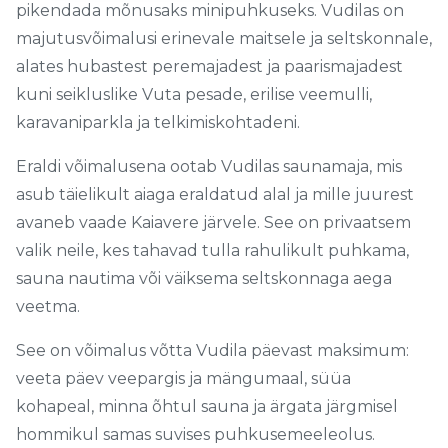
pikendada mõnusaks minipuhkuseks. Vudilas on
majutusvõimalusi erinevale maitsele ja seltskonnale,
alates hubastest peremajadest ja paarismajadest
kuni seikluslike Vuta pesade, erilise veemulli,
karavaniparkla ja telkimiskohtadeni.
Eraldi võimalusena ootab Vudilas saunamaja, mis
asub täielikult aiaga eraldatud alal ja mille juurest
avaneb vaade Kaiavere järvele. See on privaatsem
valik neile, kes tahavad tulla rahulikult puhkama,
sauna nautima või väiksema seltskonnaga aega
veetma.
See on võimalus võtta Vudila päevast maksimum:
veeta päev veepargis ja mängumaal, süüa
kohapeal, minna õhtul sauna ja ärgata järgmisel
hommikul samas suvises puhkusemeeleolus.