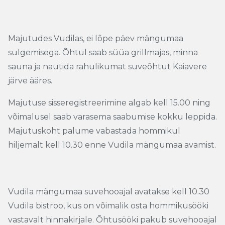
Majutudes Vudilas, ei lõpe päev mängumaa
sulgemisega. Õhtul saab süüa grillmajas, minna
sauna ja nautida rahulikumat suveõhtut Kaiavere
järve ääres.
Majutuse sisseregistreerimine algab kell 15.00 ning
võimalusel saab varasema saabumise kokku leppida.
Majutuskoht palume vabastada hommikul
hiljemalt kell 10.30 enne Vudila mängumaa avamist.
Vudila mängumaa suvehooajal avatakse kell 10.30
Vudila bistroo, kus on võimalik osta hommikusööki
vastavalt hinnakirjale. Õhtusööki pakub suvehooajal