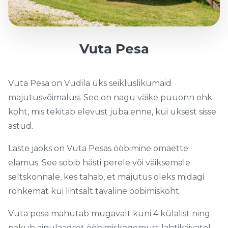
Vuta Pesa
Vuta Pesa on Vudila üks seikluslikumaid
majutusvõimalusi. See on nagu väike puuonn ehk
koht, mis tekitab elevust juba enne, kui uksest sisse
astud.
Laste jaoks on Vuta Pesas ööbimine omaette
elamus. See sobib hästi perele või väiksemale
seltskonnale, kes tahab, et majutus oleks midagi
rohkemat kui lihtsalt tavaline ööbimiskoht.
Vuta pesa mahutab mugavalt kuni 4 külalist ning
pakub ainulaadset ööbimiskogemust lahtikäivatel