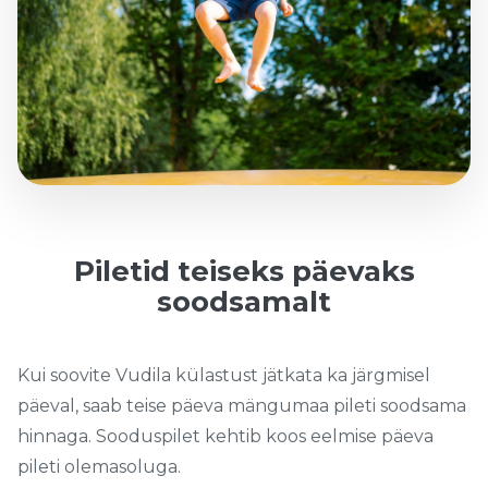
Piletid teiseks päevaks
soodsamalt
Kui soovite Vudila külastust jätkata ka järgmisel
päeval, saab teise päeva mängumaa pileti soodsama
hinnaga. Sooduspilet kehtib koos eelmise päeva
pileti olemasoluga.