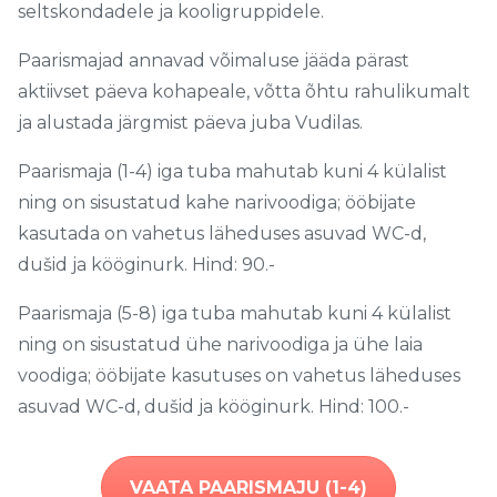
seltskondadele ja kooligruppidele.
Paarismajad annavad võimaluse jääda pärast
aktiivset päeva kohapeale, võtta õhtu rahulikumalt
ja alustada järgmist päeva juba Vudilas.
Paarismaja (1-4) iga tuba mahutab kuni 4 külalist
ning on sisustatud kahe narivoodiga; ööbijate
kasutada on vahetus läheduses asuvad WC-d,
dušid ja kööginurk. Hind: 90.-
Paarismaja (5-8) iga tuba mahutab kuni 4 külalist
ning on sisustatud ühe narivoodiga ja ühe laia
voodiga; ööbijate kasutuses on vahetus läheduses
asuvad WC-d, dušid ja kööginurk. Hind: 100.-
VAATA PAARISMAJU (1-4)