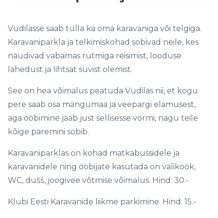
Vudilasse saab tulla ka oma karavaniga või telgiga.
Karavaniparkla ja telkimiskohad sobivad neile, kes
naudivad vabamas rütmiga reisimist, looduse
lähedust ja lihtsat suvist olemist.
See on hea võimalus peatuda Vudilas nii, et kogu
pere saab osa mängumaa ja veepargi elamusest,
aga ööbimine jääb just sellisesse vormi, nagu teile
kõige paremini sobib.
Karavaniparklas on kohad matkabussidele ja
karavanidele ning ööbijate kasutada on väliköök,
WC, dušš, joogivee võtmise võimalus. Hind: 30.-
Klubi Eesti Karavanide liikme parkimine. Hind: 15.-