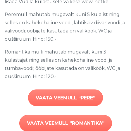
lisada Vudila külastusele väikese wow-hetke.
Peremull mahutab mugavalt kuni 5 külalist ning
selles on kahekohaline voodi, lahtikäiv diivanvoodi ja
välivoodi; ööbijate kasutada on väliköök, WC ja
dušširuum. Hind: 150.-
Romantika mulli mahutab mugavalt kuni 3
külastajat ning selles on kahekohaline voodi ja
tumbavoodi; ööbijate kasutada on väliköök, WC ja
dušširuum. Hind: 120.-
VAATA VEEMULL “PERE”
VAATA VEEMULL “ROMANTIKA”