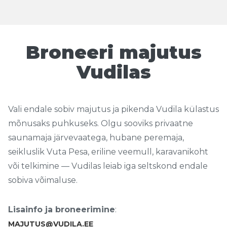
Broneeri majutus
Vudilas
Vali endale sobiv majutus ja pikenda Vudila külastus
mõnusaks puhkuseks. Olgu sooviks privaatne
saunamaja järvevaatega, hubane peremaja,
seikluslik Vuta Pesa, eriline veemull, karavanikoht
või telkimine — Vudilas leiab iga seltskond endale
sobiva võimaluse.
Lisainfo ja broneerimine
:
MAJUTUS@VUDILA.EE