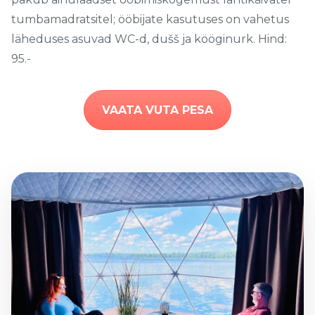
tumbamadratsitel; ööbijate kasutuses on vahetus
läheduses asuvad WC-d, dušš ja kööginurk. Hind:
95.-
VAATA VUTA PESA