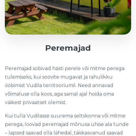
Peremajad
Peremajad sobivad hästi perele või mitme perega
tulemiseks, kui soovite mugavat ja rahulikku
ööbimist Vudila territooriumil. Need annavad
võimaluse olla koos, aga samal ajal hoida oma
väikest privaatset olemist.
Kui tulla Vudilasse suurema seltskonna või mitme
perega, loovad peremajad mõnusa ühise ala tunde
– lapsed saavad olla lähedal, täiskasvanud saavad