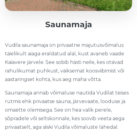
Saunamaja
Vudila saunamaja on privaatne majutusvõimalus
täielikult aiaga eraldatud alal, kust avaneb vaade
Kaiavere järvele. See sobib hästi neile, kes otsivad
rahulikumat puhkust, väiksemat koosviibimist või
aastaringset kohta, kus aeg maha võtta.
Saunamaja annab võimaluse nautida Vudilat teises
rütmis ehk privaatse sauna, järvevaate, looduse ja
omaette olemisega. See on hea valik perele,
sõpradele või seltskonnale, kes soovib veeta aega
privaatselt, aga siiski Vudila võimaluste lähedal.