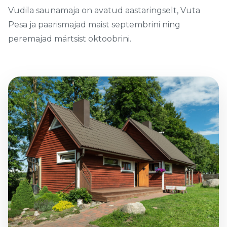
Vudila saunamaja on avatud aastaringselt, Vuta
Pesa ja paarismajad maist septembrini ning
peremajad märtsist oktoobrini.