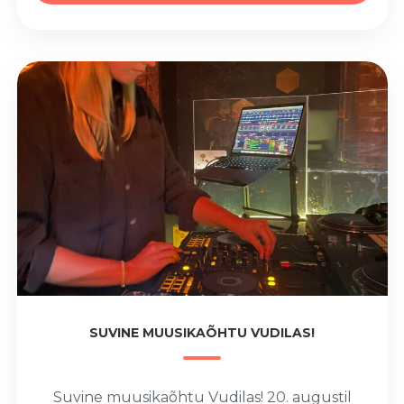
SUVINE MUUSIKAÕHTU VUDILAS!
Suvine muusikaõhtu Vudilas! 20. augustil