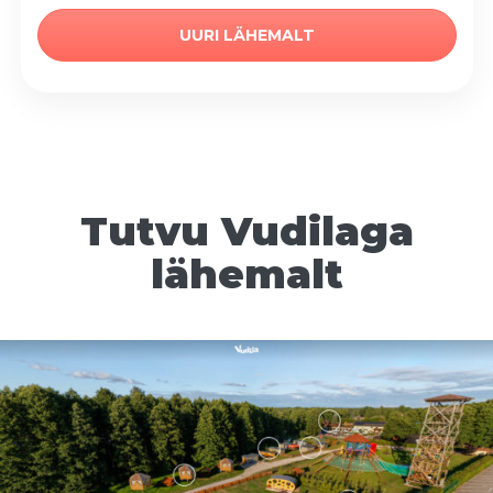
UURI LÄHEMALT
Tutvu Vudilaga
lähemalt