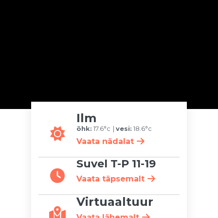
Ilm
õhk:
17.6°c
vesi:
18.6°c
Vaata nädalat
Suvel T-P 11-19
Vaata täpsemalt
Virtuaaltuur
Vaata lähemalt