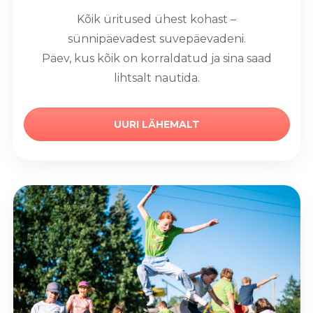
Kõik üritused ühest kohast –
sünnipäevadest suvepäevadeni.
Päev, kus kõik on korraldatud ja sina saad
lihtsalt nautida.
UURI LÄHEMALT