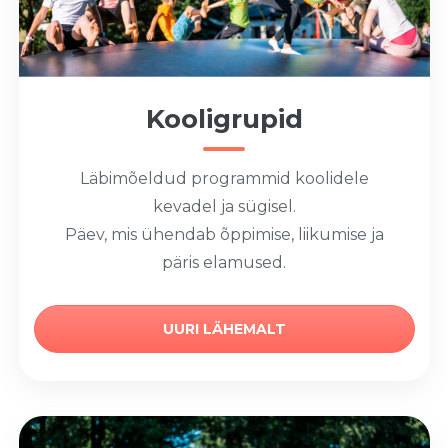
Kooligrupid
Läbimõeldud programmid koolidele
kevadel ja sügisel.
Päev, mis ühendab õppimise, liikumise ja
päris elamused.
UURI LÄHEMALT