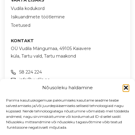
VAATA LISAKS
Vudila kodukord
Isikuandmete töötlemine
Toetused
KONTAKT
OÜ Vudila Mängumaa, 49105 Kaiavere
küla, Tartu vald, Tartu maakond
58 224 224
info@vudila.ee
Nõusoleku haldamine
JÄLGI MEID SOTSIAALMEEDIAS
Parima kasutuskogemuse pakkumiseks kasutame seadme teabe
salvestamiseks ja/või juurdepääsemiseks selliseid tehnoloogiaid nagu
küpsised. Nende tehnoloogiatega nõustumine võimaldab meil töödelda
andmeid, nagu sirvimiskäitumine või kordumatud ID-d sellel saidil.
LIITU UUDISKIRJAGA
Nõusoleku mitteandmine või nõusoleku tagasivõtmine võib teatud
Uudised & pakkumised sinu meilile
funktsioone negatiivselt mõjutada.