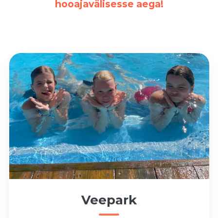
hooajavälisesse aega!
Veepark