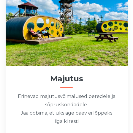
Majutus
Erinevad majutusvõimalused peredele ja
sõpruskondadele.
Jää ööbima, et üks äge päev ei lõppeks
liiga kiiresti.