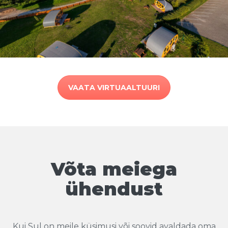
VAATA VIRTUAALTUURI
Võta meiega
ühendust
Kui Sul on meile küsimusi või soovid avaldada oma