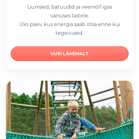
Liumäed, batuudid ja veemöll igas
vanuses lastele.
Üks päev, kus energia saab otsa enne kui
tegevused.
UURI LÄHEMALT