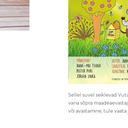
Sellel suvel seiklevad Vut
vana sõpra maadeaevastaja
või avastamine, tule vaata 