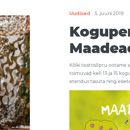
Uudised
5. juuni 2019
Koguper
Maadeae
Kõiki teatrisõpru ootame s
toimuvad kell 13 ja 15 k
etendus tasuta ning esiet