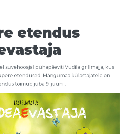
e etendus
vastaja
el suvehooajal pühapäeviti Vudila grillmajja, kus
ogupere etendused. Mängumaa külastajatele on
endus toimub juba 9. juunil.