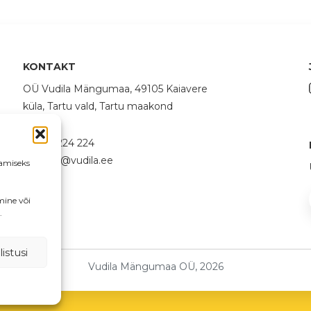
KONTAKT
OÜ Vudila Mängumaa, 49105 Kaiavere
küla, Tartu vald, Tartu maakond
58 224 224
info@vudila.ee
amiseks
mine või
.
istusi
Vudila Mängumaa OÜ, 2026