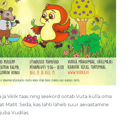
a ja Viirik taas ning seekord ootab Vuta külla oma
t Matit. Seda, kas lahti läheb suur aevastamine
juba Vudilas.