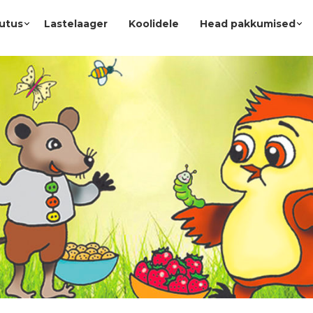
utus
Lastelaager
Koolidele
Head pakkumised