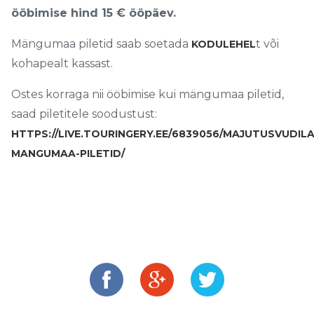
ööbimise hind 15 € ööpäev.
Mängumaa piletid saab soetada
t või
KODULEHEL
kohapealt kassast.
Ostes korraga nii ööbimise kui mängumaa piletid,
saad piletitele soodustust:
HTTPS://LIVE.TOURINGERY.EE/6839056/MAJUTUSVUDILA
MANGUMAA-PILETID/