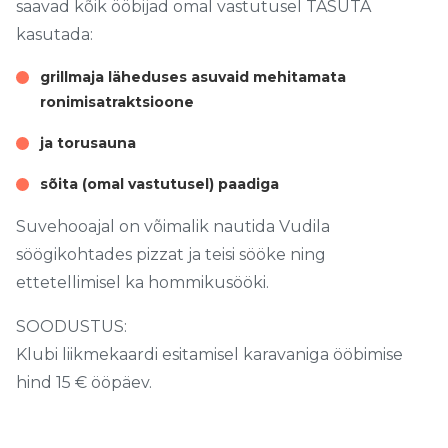
saavad kõik ööbijad omal vastutusel TASUTA
kasutada:
grillmaja läheduses asuvaid mehitamata
ronimisatraktsioone
ja torusauna
sõita (omal vastutusel) paadiga
Suvehooajal on võimalik nautida Vudila
söögikohtades pizzat ja teisi sööke ning
ettetellimisel ka hommikusööki.
SOODUSTUS:
Klubi liikmekaardi esitamisel karavaniga ööbimise
hind 15 € ööpäev.