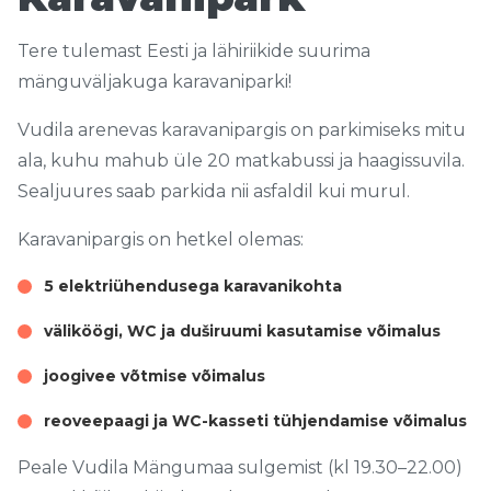
Tere tulemast Eesti ja lähiriikide suurima
mänguväljakuga karavaniparki!
Vudila arenevas karavanipargis on parkimiseks mitu
ala, kuhu mahub üle 20 matkabussi ja haagissuvila.
Sealjuures saab parkida nii asfaldil kui murul.
Karavanipargis on hetkel olemas:
5 elektriühendusega karavanikohta
väliköögi, WC ja duširuumi kasutamise võimalus
joogivee võtmise võimalus
reoveepaagi ja WC-kasseti tühjendamise võimalus
Peale Vudila Mängumaa sulgemist (kl 19.30–22.00)