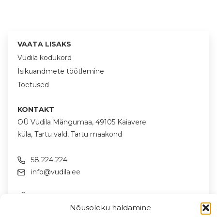
VAATA LISAKS
Vudila kodukord
Isikuandmete töötlemine
Toetused
KONTAKT
OÜ Vudila Mängumaa, 49105 Kaiavere
küla, Tartu vald, Tartu maakond
58 224 224
info@vudila.ee
JÄLGI MEID SOTSIAALMEEDIAS
Nõusoleku haldamine