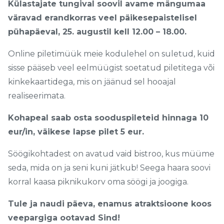
Külastajate tungival soovil avame mängumaa
väravad erandkorras veel päikesepaistelisel
pühapäeval, 25. augustil kell 12.00 – 18.00.
Online piletimüük meie kodulehel on suletud, kuid
sisse pääseb veel eelmüügist soetatud piletitega või
kinkekaartidega, mis on jäänud sel hooajal
realiseerimata.
Kohapeal saab osta sooduspileteid hinnaga 10
eur/in, väikese lapse pilet 5 eur.
Söögikohtadest on avatud vaid bistroo, kus müüme
seda, mida on ja seni kuni jätkub! Seega haara soovi
korral kaasa piknikukorv oma söögi ja joogiga.
Tule ja naudi päeva, enamus atraktsioone koos
veepargiga ootavad Sind!