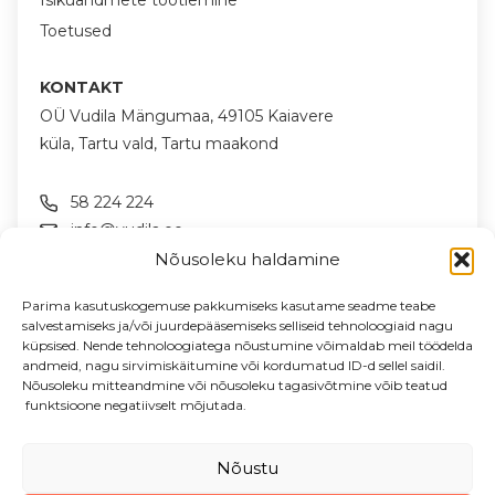
Toetused
KONTAKT
OÜ Vudila Mängumaa, 49105 Kaiavere
küla, Tartu vald, Tartu maakond
58 224 224
info@vudila.ee
Nõusoleku haldamine
JÄLGI MEID SOTSIAALMEEDIAS
Parima kasutuskogemuse pakkumiseks kasutame seadme teabe
salvestamiseks ja/või juurdepääsemiseks selliseid tehnoloogiaid nagu
küpsised. Nende tehnoloogiatega nõustumine võimaldab meil töödelda
andmeid, nagu sirvimiskäitumine või kordumatud ID-d sellel saidil.
LIITU UUDISKIRJAGA
Nõusoleku mitteandmine või nõusoleku tagasivõtmine võib teatud
Uudised & pakkumised sinu meilile
funktsioone negatiivselt mõjutada.
Sisesta oma e-posti aadress
Nõustu