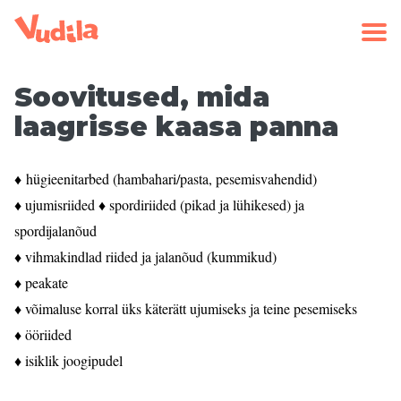
Soovitused, mida
laagrisse kaasa panna
♦ hügieenitarbed (hambahari/pasta, pesemisvahendid)
♦ ujumisriided
♦ spordiriided (pikad ja lühikesed) ja
spordijalanõud
♦ vihmakindlad riided ja jalanõud (kummikud)
♦ peakate
♦ võimaluse korral üks käterätt ujumiseks ja teine pesemiseks
♦ ööriided
♦ isiklik joogipudel