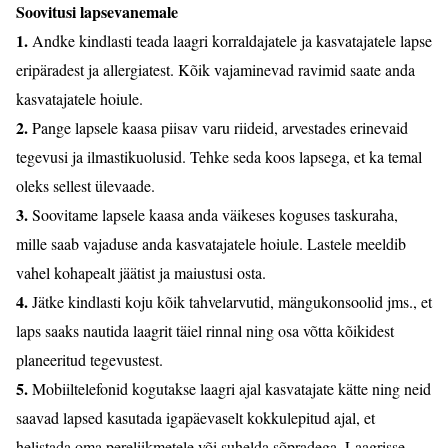
Soovitusi lapsevanemale
1.
Andke kindlasti teada laagri korraldajatele ja kasvatajatele lapse
eripäradest ja allergiatest. Kõik vajaminevad ravimid saate anda
kasvatajatele hoiule.
2.
Pange lapsele kaasa piisav varu riideid, arvestades erinevaid
tegevusi ja ilmastikuolusid. Tehke seda koos lapsega, et ka temal
oleks sellest ülevaade.
3.
Soovitame lapsele kaasa anda väikeses koguses taskuraha,
mille saab vajaduse anda kasvatajatele hoiule. Lastele meeldib
vahel kohapealt jäätist ja maiustusi osta.
4.
Jätke kindlasti koju kõik tahvelarvutid, mängukonsoolid jms., et
laps saaks nautida laagrit täiel rinnal ning osa võtta kõikidest
planeeritud tegevustest.
5.
Mobiiltelefonid kogutakse laagri ajal kasvatajate kätte ning neid
saavad lapsed kasutada igapäevaselt kokkulepitud ajal, et
helistada oma pereliikmetele või suhelda sõpradega. Laagrisse