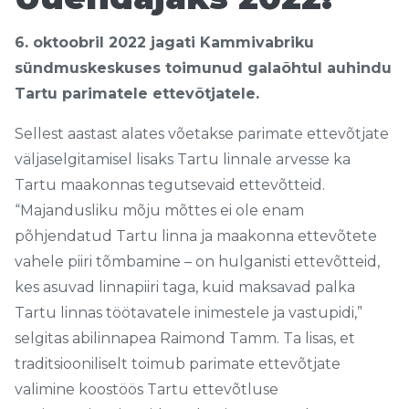
6. oktoobril 2022 jagati Kammivabriku
sündmuskeskuses toimunud galaõhtul auhindu
Tartu parimatele ettevõtjatele.
Sellest aastast alates võetakse parimate ettevõtjate
väljaselgitamisel lisaks Tartu linnale arvesse ka
Tartu maakonnas tegutsevaid ettevõtteid.
“Majandusliku mõju mõttes ei ole enam
põhjendatud Tartu linna ja maakonna ettevõtete
vahele piiri tõmbamine – on hulganisti ettevõtteid,
kes asuvad linnapiiri taga, kuid maksavad palka
Tartu linnas töötavatele inimestele ja vastupidi,”
selgitas abilinnapea Raimond Tamm. Ta lisas, et
traditsiooniliselt toimub parimate ettevõtjate
valimine koostöös Tartu ettevõtluse