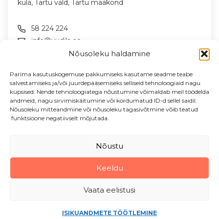
küla, Tartu vald, Tartu maakond
58 224 224
info@vudila.ee
Nõusoleku haldamine
JÄLGI MEID SOTSIAALMEEDIAS
Parima kasutuskogemuse pakkumiseks kasutame seadme teabe
salvestamiseks ja/või juurdepääsemiseks selliseid tehnoloogiaid nagu
küpsised. Nende tehnoloogiatega nõustumine võimaldab meil töödelda
andmeid, nagu sirvimiskäitumine või kordumatud ID-d sellel saidil.
LIITU UUDISKIRJAGA
Nõusoleku mitteandmine või nõusoleku tagasivõtmine võib teatud
Uudised & pakkumised sinu meilile
funktsioone negatiivselt mõjutada.
Sisesta oma e-posti aadress
Nõustu
Keeldu
Vudila Mängumaa OÜ, 2026
Vaata eelistusi
ISIKUANDMETE TÖÖTLEMINE