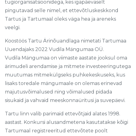
tugiorganisatsioonidega, kes igapäevaselt
pingutavad selle nimel, et ettevõtluskeskkond
Tartus ja Tartumaal oleks väga hea ja areneks
veelgi.
Koostöös Tartu Ärinõuandlaga nimetati Tartumaa
Uuendajaks 2022 Vudila Mängumaa OÜ.
Vudila Mängumaa on viimaste aastate jooksul oma
ärimudeli arendamise ja mitmete investeeringutega
muutumas mitmekülgseks puhkekeskuseks, kus
lisaks toredale mängumaale on olemas erinevad
majutusvõimalused ning võimalused pidada
sisukaid ja vahvaid meeskonnaüritusi ja suvepäevi.
Tartu linn valib parimaid ettevõtjaid alates 1998.
aastast. Konkursi alusandmetena kasutatakse kõigi
Tartumaal registreeritud ettevõtete poolt