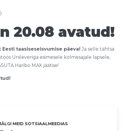
0
on 20.08 avatud!
 Eesti taasiseseisvumise päeva!
Ja selle tähtsa
öös Unileveriga esimesele kolmesajale lapsele,
ASUTA Haribo MAX jäätise!
atud!
JÄLGI MEID SOTSIAALMEEDIAS