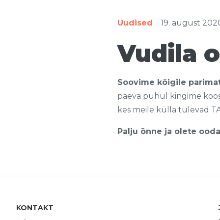
Uudised
19. august 202
Vudila 
Soovime kõigile parimat
päeva puhul kingime koost
kes meile külla tulevad T
Palju ōnne ja olete ood
KONTAKT