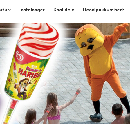
utus
Lastelaager
Koolidele
Head pakkumised