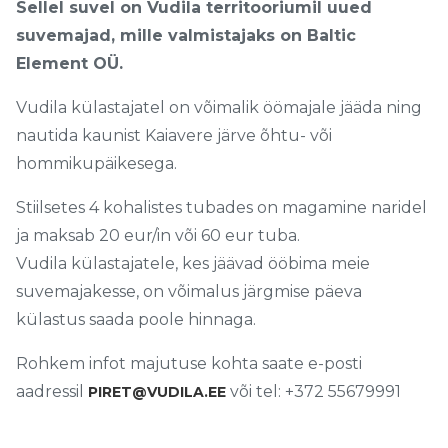
Sellel suvel on Vudila territooriumil uued
suvemajad, mille valmistajaks on Baltic
Element OÜ.
Vudila külastajatel on võimalik öömajale jääda ning
nautida kaunist Kaiavere järve õhtu- või
hommikupäikesega.
Stiilsetes 4 kohalistes tubades on magamine naridel
ja maksab 20 eur/in või 60 eur tuba.
Vudila külastajatele, kes jäävad ööbima meie
suvemajakesse, on võimalus järgmise päeva
külastus saada poole hinnaga.
Rohkem infot majutuse kohta saate e-posti
aadressil
või tel: +372 55679991
PIRET@VUDILA.EE