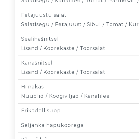
Salatisegu / Kanafilee / Tomat / Parmesan /
Fetajuustu salat
Salatisegu / Fetajuust / Sibul / Tomat / Kur
Sealihašnitsel
Lisand / Koorekaste / Toorsalat
Kanašnitsel
Lisand / Koorekaste / Toorsalat
Hiinakas
Nuudlid / Köögiviljad / Kanafilee
Frikadellisupp
Seljanka hapukoorega