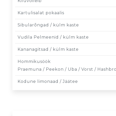
Kiluvõileib
Kartulisalat pokaalis
Sibularõngad / külm kaste
Vudila Pelmeenid / külm kaste
Kananagitsad / külm kaste
Hommikusöök
Praemuna / Peekon / Uba / Vorst / Hashbr
Kodune limonaad / Jäätee