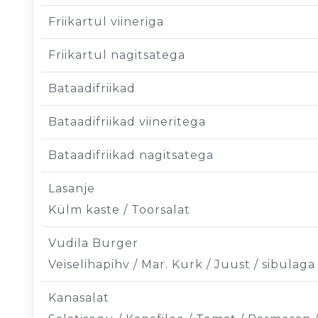
Friikartul viineriga
Friikartul nagitsatega
Bataadifriikad
Bataadifriikad viineritega
Bataadifriikad nagitsatega
Lasanje
Külm kaste / Toorsalat
Vudila Burger
Veiselihapihv / Mar. Kurk / Juust / sibulag
Kanasalat