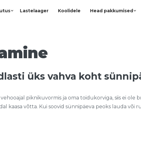
utus
Lastelaager
Koolidele
Head pakkumised
damine
lasti üks vahva koht sünnip
hooajal piknikuvormis ja oma toidukorviga, siis ei ole br
kaasa võtta. Kui soovid sünnipäeva peoks lauda või ruumi