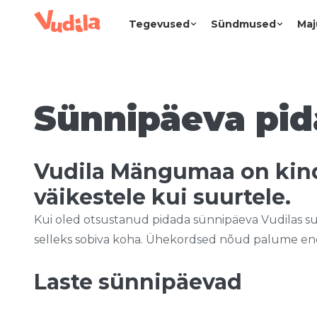
Tegevused
Sündmused
Maj
Sünnipäeva pi
Vudila Mängumaa on kind
väikestele kui suurtele.
Kui oled otsustanud pidada sünnipäeva Vudilas suve
selleks sobiva koha. Ühekordsed nõud palume endal 
Laste sünnipäevad