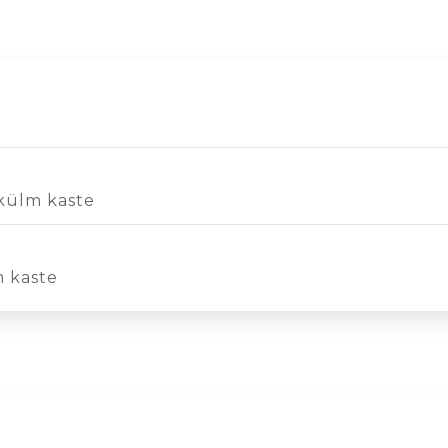
/ külm kaste
m kaste