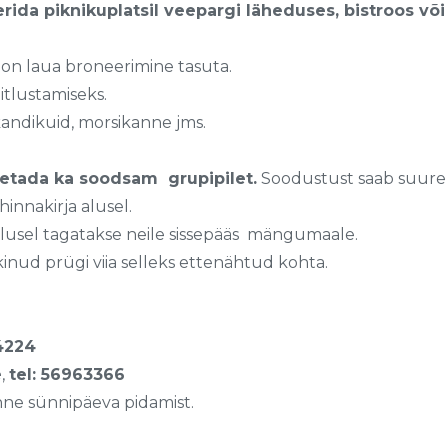
rida piknikuplatsil veepargi läheduses, bistroos või
 on laua broneerimine tasuta.
itlustamiseks.
kandikuid, morsikanne jms.
etada ka soodsam grupipilet.
Soodustust saab suure la
 hinnakirja alusel.
le alusel tagatakse neile sissepääs mängumaale.
nud prügi viia selleks ettenähtud kohta.
4224
e
,
tel: 56963366
nne sünnipäeva pidamist.