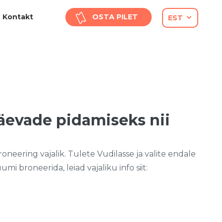
Kontakt
OSTA PILET
EST
äevade pidamiseks nii
oneering vajalik. Tulete Vudilasse ja valite endale
 broneerida, leiad vajaliku info siit: