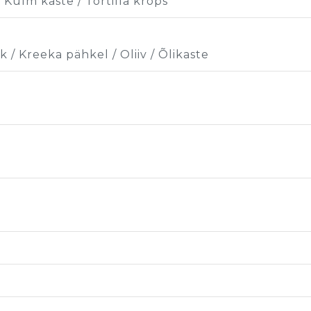
 Külm kaste / Tortilla krõps
k / Kreeka pähkel / Oliiv / Õlikaste