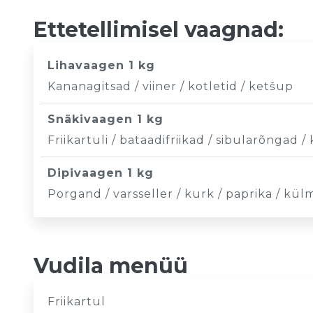
Ettetellimisel vaagnad:
Lihavaagen 1 kg
Kananagitsad / viiner / kotletid / ketšup
Snäkivaagen 1 kg
Friikartuli / bataadifriikad / sibularõngad 
Dipivaagen 1 kg
Porgand / varsseller / kurk / paprika / kül
Vudila menüü
Friikartul