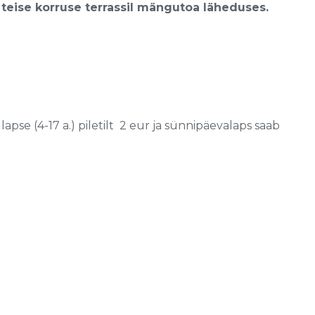
 teise korruse terrassil mängutoa läheduses.
pse (4-17 a.) piletilt 2 eur ja sünnipäevalaps saab