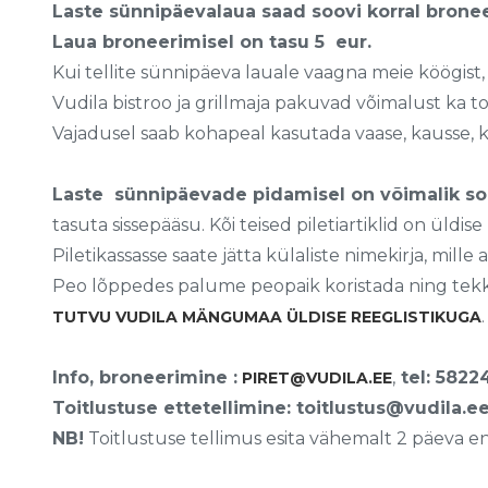
Laste sünnipäevalaua saad soovi korral bronee
Laua broneerimisel on tasu 5 eur.
Kui tellite sünnipäeva lauale vaagna meie köögist,
Vudila bistroo ja grillmaja pakuvad võimalust ka to
Vajadusel saab kohapeal kasutada vaase, kausse, 
Laste sünnipäevade pidamisel on võimalik so
tasuta sissepääsu. Kõi teised piletiartiklid on üldise
Piletikassasse saate jätta külaliste nimekirja, mil
Peo lõppedes palume peopaik koristada ning tekki
.
TUTVU VUDILA MÄNGUMAA ÜLDISE REEGLISTIKUGA
Info, broneerimine :
,
tel: 5822
PIRET@VUDILA.EE
Toitlustuse ettetellimine: toitlustus@vudila.e
NB!
Toitlustuse tellimus esita vähemalt 2 päeva e